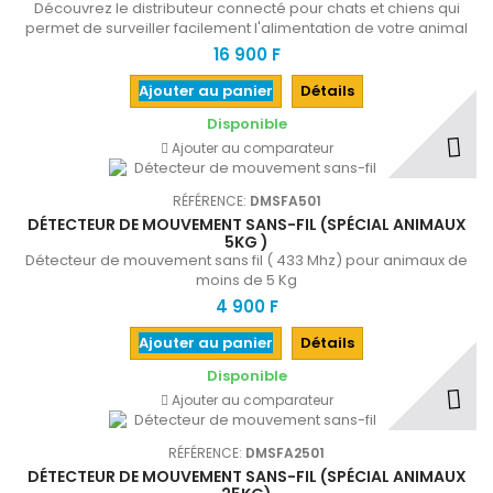
Découvrez le distributeur connecté pour chats et chiens qui
permet de surveiller facilement l'alimentation de votre animal
de compagnie
16 900 F
Ajouter au panier
Détails
Disponible
Ajouter au comparateur
RÉFÉRENCE:
DMSFA501
DÉTECTEUR DE MOUVEMENT SANS-FIL (SPÉCIAL ANIMAUX
5KG )
Détecteur de mouvement sans fil ( 433 Mhz) pour animaux de
moins de 5 Kg
4 900 F
Ajouter au panier
Détails
Disponible
Ajouter au comparateur
RÉFÉRENCE:
DMSFA2501
DÉTECTEUR DE MOUVEMENT SANS-FIL (SPÉCIAL ANIMAUX