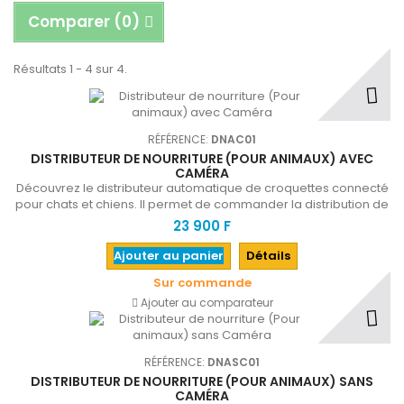
Comparer (
0
)
Résultats 1 - 4 sur 4.
RÉFÉRENCE:
DNAC01
DISTRIBUTEUR DE NOURRITURE (POUR ANIMAUX) AVEC
CAMÉRA
Découvrez le distributeur automatique de croquettes connecté
pour chats et chiens. Il permet de commander la distribution de
nourriture à distance, via une application, et d'interagir avec son
23 900 F
compagnon à quatre pattes en temps réel et à tout moment.Il
possède une caméra de surveillance permettant de surveiller
Ajouter au panier
Détails
votre animal à la maison en votre absence.
Sur commande
Ajouter au comparateur
RÉFÉRENCE:
DNASC01
DISTRIBUTEUR DE NOURRITURE (POUR ANIMAUX) SANS
CAMÉRA