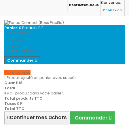
Bienvenue,
Contactez-nous
Connexion
Panier:
0
Produits
0 F
Aucun produit
0 F
Taxes
0 F
Total
Les prix sont TTC
Commander
Votre compte
Produit ajouté au panier avec succès
Quantité
Total
Il y a 1 produit dans votre panier.
Total produits TTC
Taxes
0 F
Total TTC
Continuer mes achats
Commander